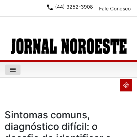
phone
(44) 3252-3908
Fale Conosco
menu
NULL
Sintomas comuns,
diagnóstico difícil: o