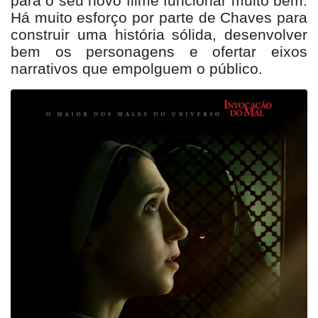
para o seu novo filme funcionar muito bem.
Há muito esforço por parte de Chaves para
construir uma histó
ria s
ólida, desenvolver
bem os personagens e ofertar eixo
s
narrativos que empolguem o pú
blico.