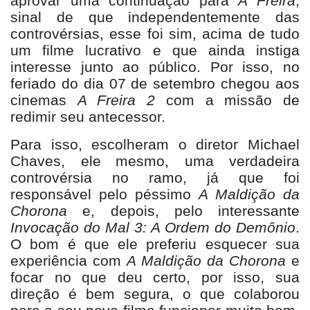
aprovar uma continuação para
A Freira
,
sinal de que independentemente das
controvérsias, esse foi sim, acima de tudo
um filme lucrativo e que ainda instiga
interesse junto ao público. Por isso, no
feriado do dia 07 de setembro chegou aos
cinemas
A Freira 2
com a missão de
redimir seu antecessor.
Para isso, escolheram o diretor Michael
Chaves, ele
mesmo, uma verdadeira
controvérsia no ramo, já que foi
responsável pelo pé
ssimo
A Maldi
ção da
Chorona
e, depois, pelo interessante
Invoca
ção do Mal 3: A Ordem do Demô
nio
.
O bom é que ele preferiu esquecer sua
experiência com
A Maldi
ção da Chorona
e
focar no que deu certo, por isso, sua
direçã
o
é bem segura, o que colaborou