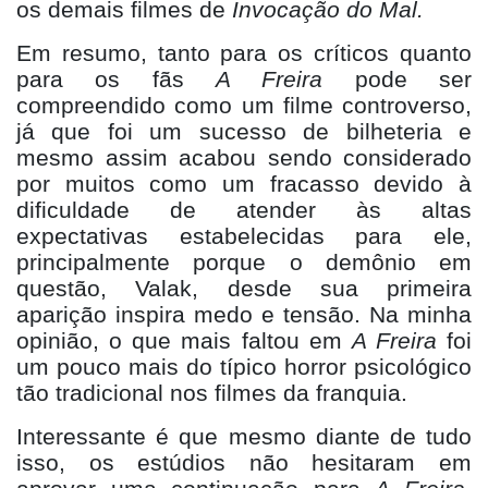
os demais filmes de
Invoca
ção do Mal.
Em resumo, tanto para os críticos quanto
para os fã
s
A Freira
pode ser
compreendido como um filme controverso,
já que foi um sucesso de bilheteria e
mesmo assim acabou sendo considerado
por muitos como um fracasso devido à
dificuldade de atender às altas
expectativas estabelecidas para ele,
principalmente porque o demônio em
questão, Valak, desde sua primeira
aparição inspira medo e tensão. Na minha
opinião, o que mais faltou em
A Freira
foi
um pouco mais do tí
pico horror psicol
ó
gico
t
ão tradicional nos filmes da franquia.
Interessante
é que mesmo diante de tudo
isso, os estú
dios n
ão hesitaram em