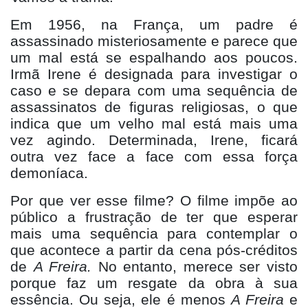
Em 1956, na França, um padre é
assassinado misteriosamente e parece que
um mal está se espalhando aos poucos.
Irmã
Irene
é designada para investigar o
caso e se depara com uma sequência de
assassinatos de figuras religiosas, o que
indica que um velho mal está mais uma
vez agindo. Determinada, Irene,
ficará
outra vez
face
a
face
com essa forç
a
demon
í
aca.
Por que ver esse filme? O filme impõe ao
pú
blico a frustra
ção de ter que esperar
mais uma sequência para contemplar o
que acontece a partir da cena pó
s-cr
éditos
de
A Freira
.
No
entanto, merece ser visto
porque faz um resgate da obra à
sua
ess
ência. Ou seja, ele é
menos
A Freira
e