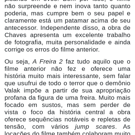
não surpreende e nem inova tanto quanto
poderia, mas cumpre bem o seu papel e
claramente está um patamar acima de seu
antecessor. Independente disso, a obra de
Chaves apresenta um excelente trabalho
de fotografia, muita personalidade e ainda
corrig
e
os erros do filme anterior.
Ou seja,
A Freira 2
faz tudo aquilo que o
filme anterior não fez e oferece uma
história muito mais interessante, sem falar
que usufrui de todo o terror que o demô
nio
Valak imp
õe a partir de sua apropriação
profana da figura de uma freira. Muito mais
focado em sustos, mas sem perder de
vista o foco da história central a obra
oferece sequências notáveis e repletas de
tensão, com vários
jump scares
. As
locações do filme também colaboram muito