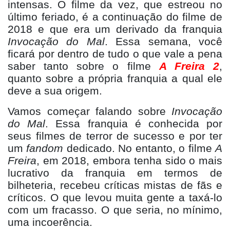
intensas. O filme da vez, que estreou no
último feriado, é
a continua
ção do filme de
2018 e que era um derivado da franquia
Invoca
ção do Mal
. Essa semana, você
ficará por dentro de tudo o que vale a pena
saber tanto sobre o filme
A Freira 2
,
quanto sobre a própria franquia a qual ele
deve a sua origem.
Vamos começar falando sobre
Invoca
ção
do Mal
. Essa franquia é conhecida por
seus filmes de terror de sucesso e por ter
um
fandom
dedicado. No entanto, o filme
A
Freira
, em 2018, embora tenha sido o mais
lucrativo da franquia em termos de
bilheteria, recebeu críticas mistas de fãs e
críticos. O que levou muita gente a taxá-lo
com um fracasso. O que seria, n
o
m
ínimo,
uma incoerê
ncia.