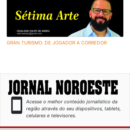
GRAN TURISMO: DE JOGADOR A CORREDOR
smartphone
Acesse o melhor conteúdo jornalístico da
região através do seu dispositivos, tablets,
celulares e televisores.