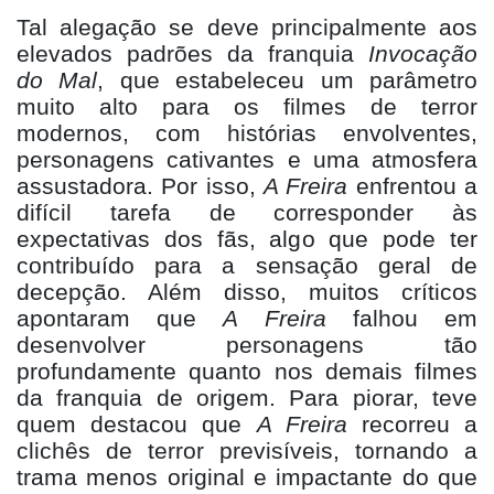
Tal alega
ção se deve principalmente aos
elevados padrões da franquia
Invoca
ção
do Mal
, que estabeleceu um parâmetro
muito alto para os filmes de terror
modernos, com histórias envolventes,
personagens cativantes e uma atmosfera
assustadora. Por isso,
A Freira
enfrentou a
difícil tarefa de corresponder às
expectativas dos fãs, algo que pode ter
contribuído para a sensação geral de
decepçã
o. Al
ém disso, muitos críticos
apontaram que
A Freira
falhou em
desenvolver personagens tão
profundamente quanto nos demais filmes
da franquia de origem. Para piorar, teve
quem destacou que
A Freira
recorreu a
clichê
s de terror previs
íveis, tornando a
trama menos original e impactante do que