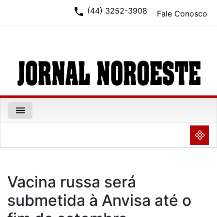
phone
(44) 3252-3908
Fale Conosco
menu
NULL
Vacina russa será
submetida à Anvisa até o