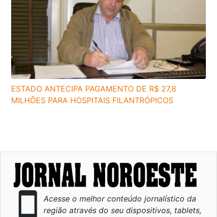
ESTADO ANTECIPA PAGAMENTO DE R$ 27,8
MILHÕES PARA HOSPITAIS FILANTRÓPICOS
smartphone
Acesse o melhor conteúdo jornalístico da
região através do seu dispositivos, tablets,