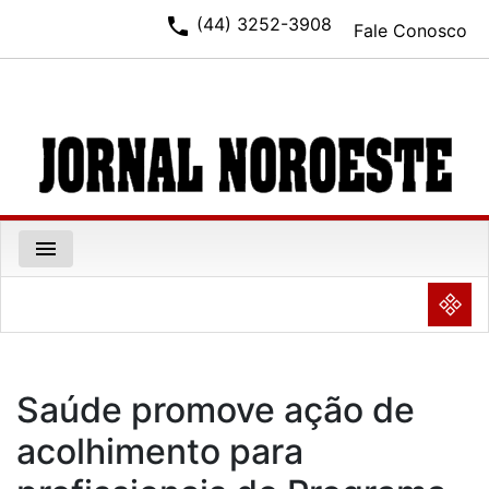
phone
(44) 3252-3908
Fale Conosco
menu
NULL
Saúde promove ação de
acolhimento para