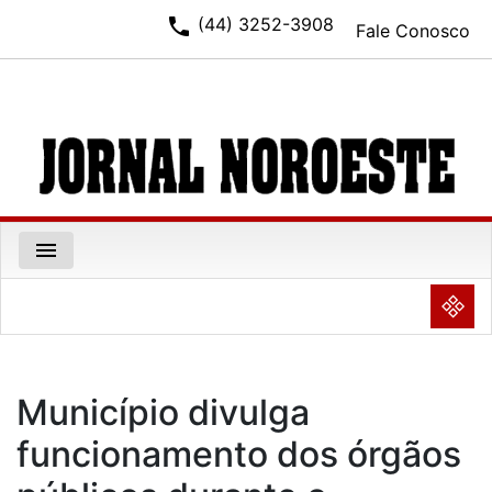
phone
(44) 3252-3908
Fale Conosco
menu
NULL
Município divulga
funcionamento dos órgãos