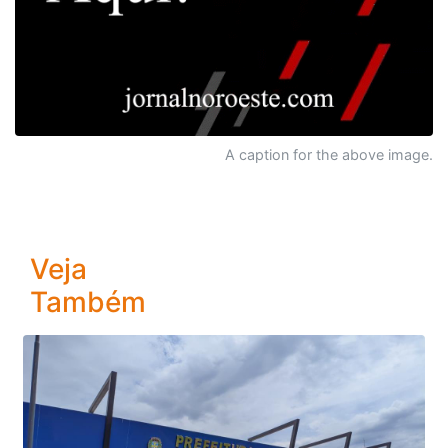
A caption for the above image.
Veja
Também