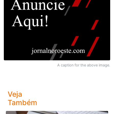
A caption for the above image.
Veja
Também