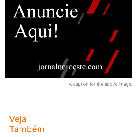
A caption for the above image.
Veja
Também