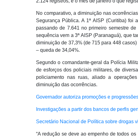
2.124 registros, e o mês de janeiro o que regis
No comparativo, a diminuição nas ocorrência
Segurança Pública. A 1ª AISP (Curitiba) foi
passando de 7.641 no primeiro semestre de
sequência vem a 3ª AISP (Paranaguá), que ta
diminuição de 37,3% (de 715 para 448 casos) 
– queda de 34,04%.
Segundo o comandante-geral da Polícia Milit
de esforços dos policiais militares, de diver
policiamento nas ruas, aliado a operações 
diminuição das ocorrências.
Governador autoriza promoções e progressões 
Investigações a partir dos bancos de perfis ge
Secretário Nacional de Política sobre drogas v
“A redução se deve ao empenho de todos os n