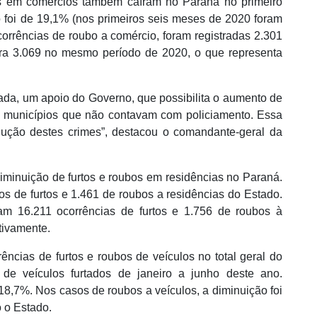
os em comércios também caíram no Paraná no primeiro
o foi de 19,1% (nos primeiros seis meses de 2020 foram
corrências de roubo a comércio, foram registradas 2.301
tra 3.069 no mesmo período de 2020, o que representa
nada, um apoio do Governo, que possibilita o aumento de
 em municípios que não contavam com policiamento. Essa
ução destes crimes”, destacou o comandante-geral da
iminuição de furtos e roubos em residências no Paraná.
s de furtos e 1.461 de roubos a residências do Estado.
m 16.211 ocorrências de furtos e 1.756 de roubos à
tivamente.
cias de furtos e roubos de veículos no total geral do
de veículos furtados de janeiro a junho deste ano.
8,7%. Nos casos de roubos a veículos, a diminuição foi
 o Estado.