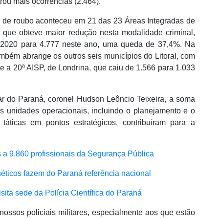
trou mais ocorrências (2.464).
s de roubo aconteceu em 21 das 23 Áreas Integradas de
 a que obteve maior redução nesta modalidade criminal,
 2020 para 4.777 neste ano, uma queda de 37,4%. Na
mbém abrange os outros seis municípios do Litoral, com
e a 20ª AISP, de Londrina, que caiu de 1.566 para 1.033
ar do Paraná, coronel Hudson Leôncio Teixeira, a soma
sas unidades operacionais, incluindo o planejamento e o
táticas em pontos estratégicos, contribuíram para a
a 9.860 profissionais da Segurança Pública
néticos fazem do Paraná referência nacional
isita sede da Polícia Científica do Paraná
ossos policiais militares, especialmente aos que estão