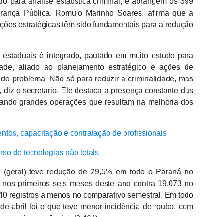
do para análise estatística criminal, e abrangem os 399
urança Pública, Romulo Marinho Soares, afirma que a
ações estratégicas têm sido fundamentais para a redução
 estaduais é integrado, pautado em muito estudo para
dade, aliado ao planejamento estratégico e ações de
o do problema. Não só para reduzir a criminalidade, mas
diz o secretário. Ele destaca a presença constante das
lizando grandes operações que resultam na melhoria dos
ntos, capacitação e contratação de profissionais
so de tecnologias não letais
 (geral) teve redução de 29,5% em todo o Paraná no
 nos primeiros seis meses deste ano contra 19.073 no
40 registros a menos no comparativo semestral. Em todo
de abril foi o que teve menor incidência de roubo, com