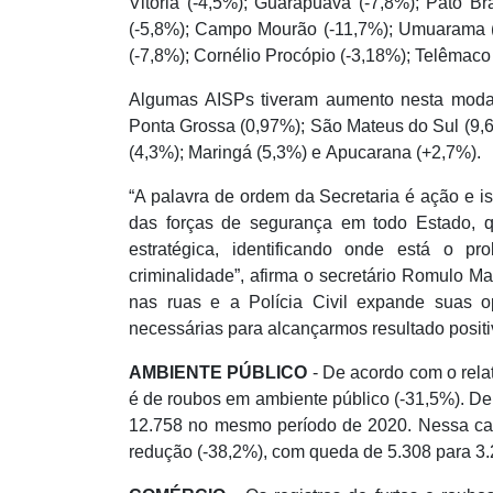
Vitória (-4,5%); Guarapuava (-7,8%); Pato Br
(-5,8%); Campo Mourão (-11,7%); Umuarama (-
(-7,8%); Cornélio Procópio (-3,18%); Telêmaco
Algumas AISPs tiveram aumento nesta modal
Ponta Grossa (0,97%); São Mateus do Sul (9,6
(4,3%); Maringá (5,3%) e Apucarana (+2,7%).
“A palavra de ordem da Secretaria é ação e i
das forças de segurança em todo Estado, q
estratégica, identificando onde está o p
criminalidade”, afirma o secretário Romulo Mar
nas ruas e a Polícia Civil expande suas o
necessárias para alcançarmos resultado positiv
AMBIENTE PÚBLICO
- De acordo com o relat
é de roubos em ambiente público (-31,5%). De 
12.758 no mesmo período de 2020. Nessa cate
redução (-38,2%), com queda de 5.308 para 3.