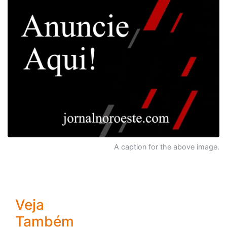
A caption for the above image.
Veja
Também