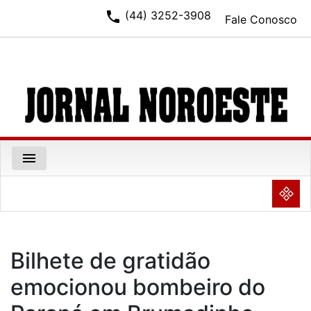
phone
(44) 3252-3908
Fale Conosco
menu
NULL
Bilhete de gratidão
emocionou bombeiro do