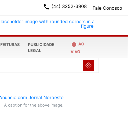
phone
(44) 3252-3908
Fale Conosco
fiber_manual_record
AO
EFEITURAS
PUBLICIDADE
LEGAL
VIVO
NULL
A caption for the above image.