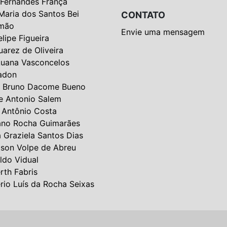
 Fernandes França
Maria dos Santos Bei
CONTATO
mão
Envie uma mensagem
elipe Figueira
uarez de Oliveira
Luana Vasconcelos
adon
 Bruno Dacome Bueno
e Antonio Salem
 Antônio Costa
ano Rocha Guimarães
a Graziela Santos Dias
lson Volpe de Abreu
ldo Vidual
rth Fabris
rio Luís da Rocha Seixas