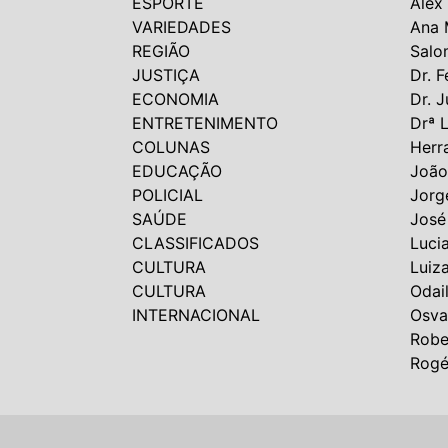
ESPORTE
Alex
VARIEDADES
Ana 
REGIÃO
Salo
JUSTIÇA
Dr. F
ECONOMIA
Dr. J
ENTRETENIMENTO
Drª 
COLUNAS
Herr
EDUCAÇÃO
João
POLICIAL
Jorg
SAÚDE
José
CLASSIFICADOS
Luci
CULTURA
Luiz
CULTURA
Odai
INTERNACIONAL
Osva
Robe
Rogé