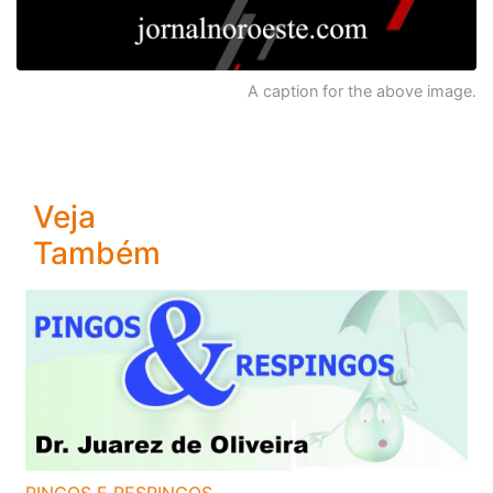
A caption for the above image.
Veja
Também