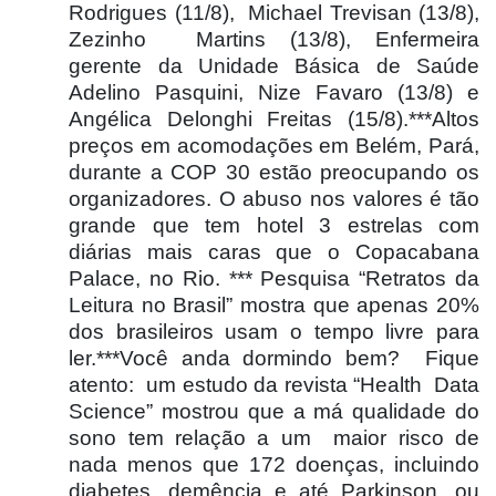
Rodrigues (11/8),
Michael Trevisan (13/8),
Zezinho
Martins (13/8), Enfermeira
gerente da Unidade Básica de Saúde
Adelino Pasquini, Nize Favaro (13/8) e
Angélica Delonghi Freitas (15/8).***Altos
preços em acomodações em Belém, Pará,
durante a COP 30 estão preocupando os
organizadores. O abuso nos valores é tão
grande que tem hotel 3 estrelas com
diárias mais caras que o Copacabana
Palace, no Rio. *** Pesquisa “Retratos da
Leitura no Brasil” mostra que apenas 20%
dos brasileiros usam o tempo livre para
ler.***Você anda dormindo bem?
Fique
atento:
um estudo da revista “Health
Data
Science” mostrou que a má qualidade do
sono tem relação a um
maior risco de
nada menos que 172 doenças, incluindo
diabetes, demência e até Parkinson, ou