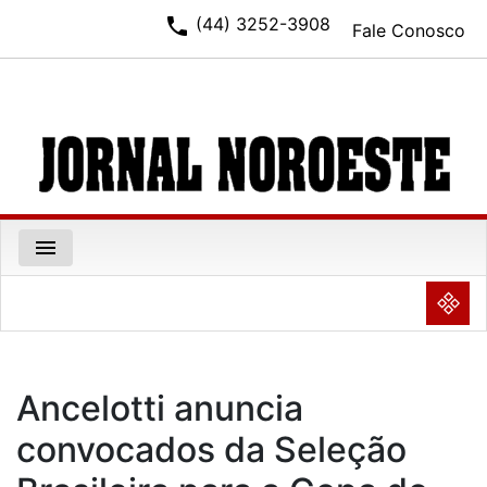
phone
(44) 3252-3908
Fale Conosco
menu
NULL
Ancelotti anuncia
convocados da Seleção