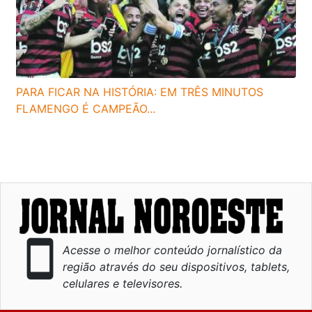
PARA FICAR NA HISTÓRIA: EM TRÊS MINUTOS
FLAMENGO É CAMPEÃO...
smartphone
Acesse o melhor conteúdo jornalístico da
região através do seu dispositivos, tablets,
celulares e televisores.