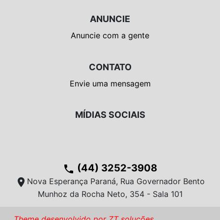
ANUNCIE
Anuncie com a gente
CONTATO
Envie uma mensagem
MÍDIAS SOCIAIS
(44) 3252-3908
phone
location_on
Nova Esperança Paraná, Rua Governador Bento
Munhoz da Rocha Neto, 354 - Sala 101
Theme desenvolvido por ZT soluções