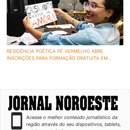
RESIDÊNCIA POÉTICA PÉ VERMELHO ABRE
INSCRIÇÕES PARA FORMAÇÃO GRATUITA EM...
smartphone
Acesse o melhor conteúdo jornalístico da
região através do seu dispositivos, tablets,