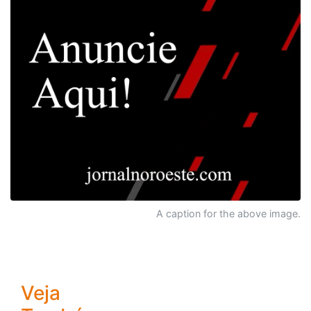
A caption for the above image.
Veja