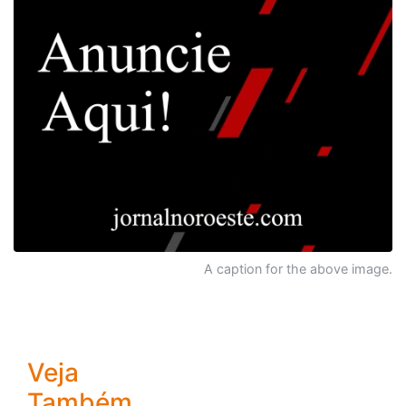
A caption for the above image.
Veja
Também