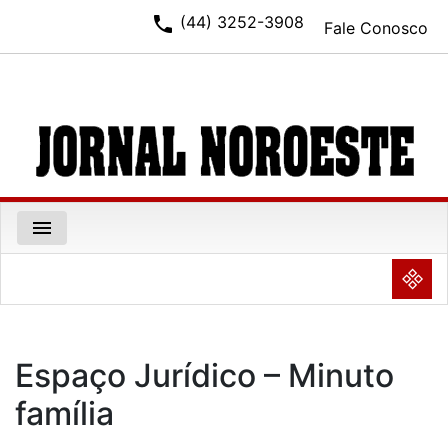
phone
(44) 3252-3908
Fale Conosco
menu
NULL
Espaço Jurídico – Minuto
família