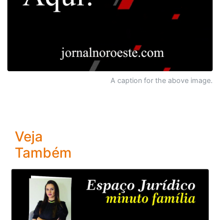
A caption for the above image.
Veja
Também