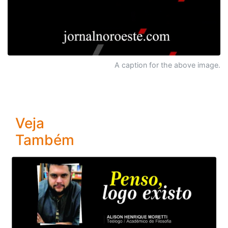
A caption for the above image.
Veja
Também