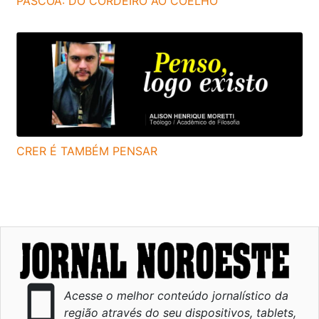
PÁSCOA: DO CORDEIRO AO COELHO
CRER É TAMBÉM PENSAR
smartphone
Acesse o melhor conteúdo jornalístico da
região através do seu dispositivos, tablets,