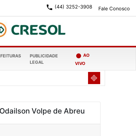
phone
(44) 3252-3908
Fale Conosco
fiber_manual_record
AO
EFEITURAS
PUBLICIDADE
LEGAL
VIVO
NULL
Odailson Volpe de Abreu