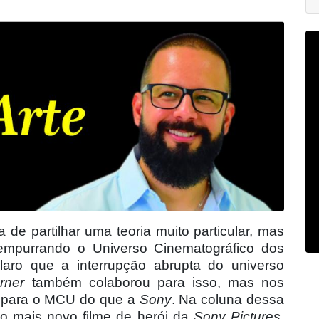
de partilhar uma teoria muito particular, mas
empurrando o Universo Cinematográfico dos
aro que a interrupção abrupta do universo
rner
também colaborou para isso, mas nos
a para o MCU do que a
Sony
. Na coluna dessa
o mais novo filme de herói da
Sony Pictures
,