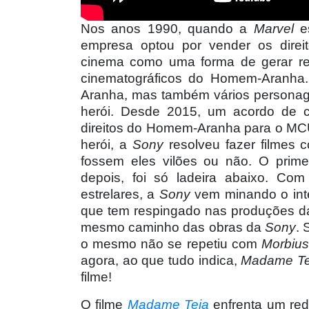
Nos anos 1990, quando a
Marvel
es
empresa optou por vender os direi
cinema como uma forma de gerar re
cinematográficos do Homem-Aranha.
Aranha, mas também vários personag
herói. Desde 2015, um acordo de 
direitos do Homem-Aranha para o MCU.
herói, a
Sony
resolveu fazer filmes
fossem eles vilões ou não. O prim
depois, foi só ladeira abaixo. Com
estrelares, a
Sony
vem minando o inte
que tem respingado nas produções 
mesmo caminho das obras da
Sony
. 
o mesmo não se repetiu com
Morbius
agora, ao que tudo indica,
Madame Te
filme!
O filme
Madame Teia
enfrenta um re