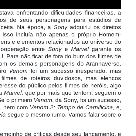
tava enfrentando dificuldades financeiras, a
tos de seus personagens para estúdios de
ceita. Na época, a
Sony
adquiriu os direitos
 Isso incluía não apenas o próprio Homem-
ens e elementos relacionados ao universo do
cooperaçã
o entre
Sony
e
Marvel
garante os
 Para não ficar de fora do bum dos filmes de
 com os demais personagens do Aranhaverso,
eiro
Venom
foi um sucesso inesperado, mas
 filmes de roteiros duvidosos, mas elencos
resse do público pelos filmes de heróis, algo
da
Marvel
, que por mais que tentem, seguem o
Se o primeiro
Venom
, da Sony, foi um sucesso,
, nem com
Venom 2: Tempo de Carnificina,
e,
ia
segue o mesmo rumo. Vamos falar sobre o
demoinho de críticas desde seu lançamento, e