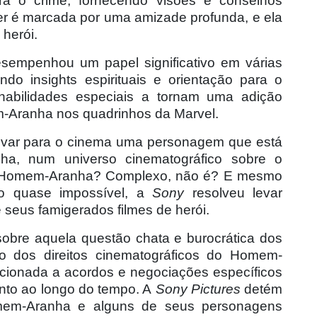
a o crime, fornecendo visões e conselhos
er é marcada por uma amizade profunda, e ela
 herói.
empenhou um papel significativo em várias
do insights espirituais e orientação para o
habilidades especiais a tornam uma adição
m-Aranha nos quadrinhos da Marvel.
levar para o cinema uma personagem que está
ha, num universo cinematográfico sobre o
 Homem-Aranha? Complexo, não é? E mesmo
o quase impossível, a
Sony
resolveu levar
seus famigerados filmes de herói.
sobre aquela questã
o chata e burocr
ática dos
ão dos direitos cinematográficos do Homem-
cionada a acordos e negociaçõ
es espec
íficos
ento ao longo do tempo. A
Sony Pictures
det
ém
omem-Aranha e alguns de seus personagens