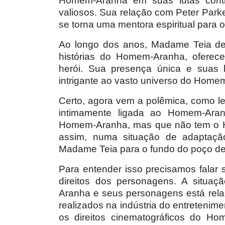
Homem-Aranha em suas lutas contr
valiosos. Sua relação com Peter Park
se torna uma mentora espiritual para o
Ao longo dos anos, Madame Teia des
histórias do Homem-Aranha, oferecen
heró
i. Sua presen
ça única e suas 
intrigante ao vasto universo do Home
Certo, agora vem a polêmica, como 
intimamente ligada ao Homem-Aran
Homem-Aranha, mas que não tem o
assim, numa situação de adaptaçã
Madame Teia para o fundo do poço de 
Para entender isso precisamos falar 
direitos dos personagens. A situaç
Aranha e seus personagens está rela
realizados na indústria do entretenim
os direitos cinematográficos do H