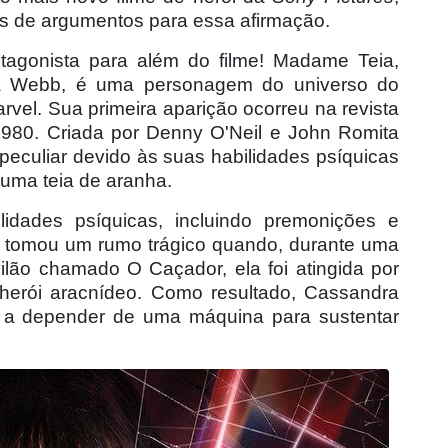
is de argumentos para essa afirmaçã
o.
agonista para além do filme! Madame Teia,
 Webb, é uma personagem do universo do
el. Sua primeira aparição ocorreu na revista
80. Criada por Denny O'Neil e John Romita
eculiar devido às suas habilidades psíquicas
a uma teia de aranha.
dades psíquicas, incluindo premonições e
da tomou um rumo trágico quando, durante uma
lão chamado O Caçador, ela foi atingida por
 her
ói aracnídeo. Como resultado, Cassandra
u a depender de uma máquina para sustentar