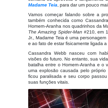
Madame Teia
, para dar um pouco ma
Vamos começar falando sobre a prot
também conhecida como Cassandra
Homem-Aranha nos quadrinhos da Marv
The Amazing Spider-Man
#210, em 19
Jr., Madame Teia é uma personagem p
e ao fato de estar fisicamente ligada 
Cassandra Webb nasceu com habili
visões do futuro. No entanto, sua vi
batalha entre o Homem-Aranha e o vi
uma explosão causada pelo pró
prio
ficou paralisada e seu corpo passo
suas funções vitais.