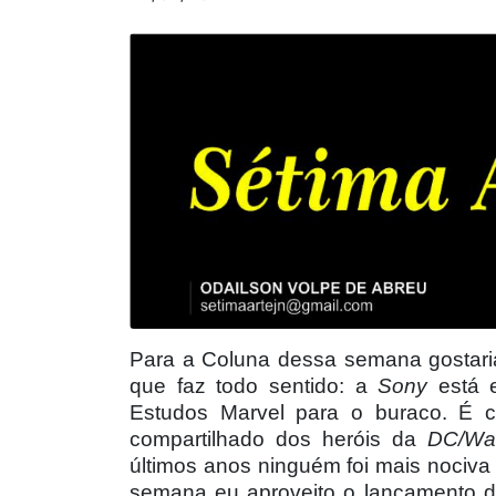
Para a Coluna dessa semana gostaria 
que faz todo sentido: a
Sony
est
á 
Estudos Marvel para o buraco. É cl
compartilhado dos heróis da
DC/Wa
últimos anos ninguém foi mais nociv
semana eu aproveito o lançamento d