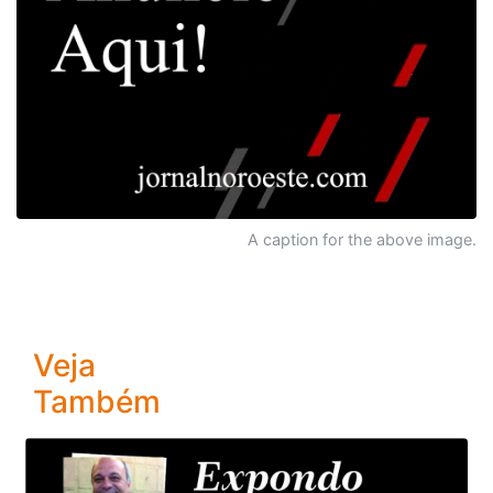
A caption for the above image.
Veja
Também