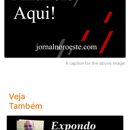
A caption for the above image.
Veja
Também