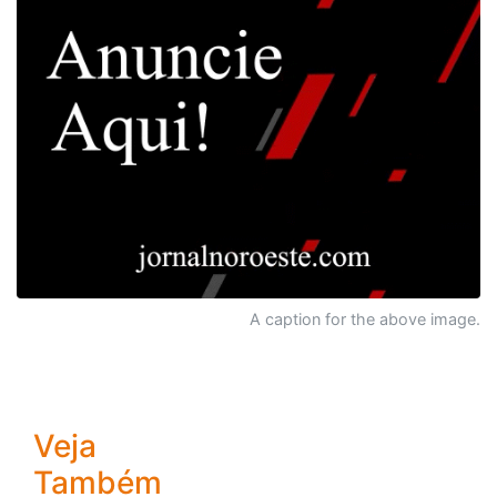
A caption for the above image.
Veja
Também