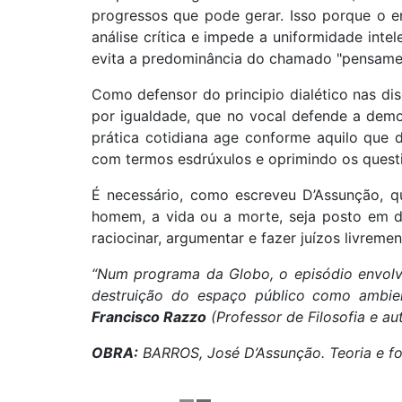
progressos que pode gerar. Isso porque o e
análise crítica e impede a uniformidade int
evita a predominância do chamado "pensament
Como defensor do principio dialético nas di
por igualdade, que no vocal defende a democ
prática cotidiana age conforme aquilo que d
com termos esdrúxulos e oprimindo os quest
É necessário, como escreveu D’Assunção, qu
homem, a vida ou a morte, seja posto em 
raciocinar, argumentar e fazer juízos livreme
“Num programa da Globo, o episódio envolven
destruição do espaço público como ambient
Francisco Razzo
(Professor de Filosofia e au
OBRA:
BARROS, José D’Assunção. Teoria e for