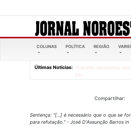
COLUNAS
POLÍTICA
REGIÃO
VARI
Últimas Notícias:
Trabalho doméstico não
por...
Compartilhar:
Sentença: "[...] é necessário que o que se f
para refutação." - José D'Assunção Barros in 