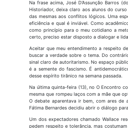
Na frase acima, José D’Assunção Barros (do
Historiador, deixa claro aos alunos do curs
das mesmas aos conflitos lógicos. Uma espé
eficiência e qual é inviável. Como acadêmic
como princípio para o meu cotidiano a meto
certo, preciso estar disposto a dialogar e l
Aceitar que meu entendimento a respeito de
buscar a verdade sobre o tema. Do contrári
sinal claro de autoritarismo. No espaço públ
é a semente do fascismo. É antidemocrático 
desse espírito tirânico na semana passada.
Na última quinta-feira (13), no O Encontro co
mesma que rompeu laços com a mãe que optou
O debate aparentava ir bem, com ares de a
Fátima Bernardes decidiu abrir o diálogo para
Um dos expectadores chamado Wallace resol
pedem respeito e tolerância, mas costumam