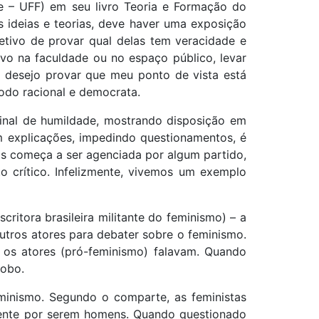
se – UFF) em seu livro Teoria e Formação do
s ideias e teorias, deve haver uma exposição
etivo de provar qual delas tem veracidade e
evo na faculdade ou no espaço público, levar
e desejo provar que meu ponto de vista está
modo racional e democrata.
sinal de humildade, mostrando disposição em
m explicações, impedindo questionamentos, é
ias começa a ser agenciada por algum partido,
to crítico. Infelizmente, vivemos um exemplo
critora brasileira militante do feminismo) – a
tros atores para debater sobre o feminismo.
 os atores (pró-feminismo) falavam. Quando
Globo.
minismo. Segundo o comparte, as feministas
mente por serem homens. Quando questionado