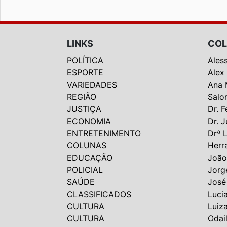
LINKS
COL
POLÍTICA
Ales
ESPORTE
Alex
VARIEDADES
Ana 
REGIÃO
Salo
JUSTIÇA
Dr. F
ECONOMIA
Dr. J
ENTRETENIMENTO
Drª 
COLUNAS
Herr
EDUCAÇÃO
João
POLICIAL
Jorg
SAÚDE
José
CLASSIFICADOS
Luci
CULTURA
Luiz
CULTURA
Odai