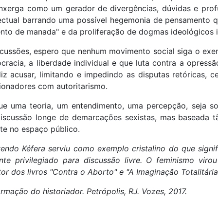
nxerga como um gerador de divergências, dúvidas e prof
electual barrando uma possível hegemonia de pensamento q
o de manada" e da proliferação de dogmas ideológicos inq
scussões, espero que nenhum movimento social siga o exe
racia, a liberdade individual e que luta contra a opressã
iz acusar, limitando e impedindo as disputas retóricas, c
ionadores com autoritarismo.
e uma teoria, um entendimento, uma percepção, seja sob
discussão longe de demarcações sexistas, mas baseada 
nte no espaço público.
do Kéfera serviu como exemplo cristalino do que signific
e privilegiado para discussão livre. O feminismo virou 
tor dos livros "Contra o Aborto" e "A Imaginação Totalitári
mação do historiador. Petrópolis, RJ. Vozes, 2017.