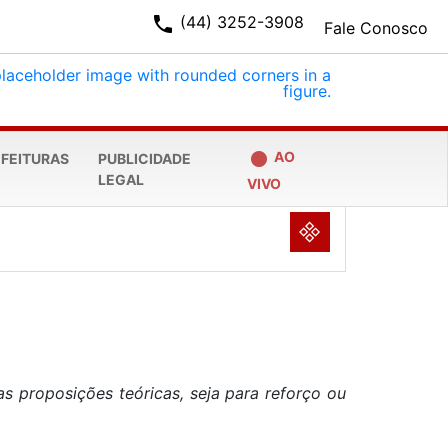
phone
(44) 3252-3908
Fale Conosco
fiber_manual_record
AO
EFEITURAS
PUBLICIDADE
LEGAL
VIVO
NULL
as proposições teóricas, seja para reforço ou