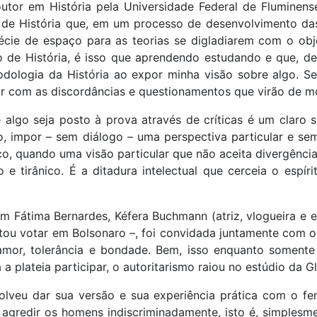
utor em História pela Universidade Federal de Fluminen
o de História que, em um processo de desenvolvimento da
cie de espaço para as teorias se digladiarem com o obj
o de História, é isso que aprendendo estudando e que, d
dologia da História ao expor minha visão sobre algo. S
idar com as discordâncias e questionamentos que virão de 
 algo seja posto à prova através de críticas é um claro 
o, impor – sem diálogo – uma perspectiva particular e se
ico, quando uma visão particular que não aceita divergênc
e tirânico. É a ditadura intelectual que cerceia o espíri
m Fátima Bernardes, Kéfera Buchmann (atriz, vlogueira e es
 votar em Bolsonaro –, foi convidada juntamente com ou
mor, tolerância e bondade. Bem, isso enquanto somente
 a plateia participar, o autoritarismo raiou no estúdio da 
veu dar sua versão e sua experiência prática com o fe
 agredir os homens indiscriminadamente, isto é, simples