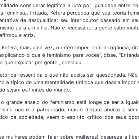
mildade considerar legítima a luta por igualdade entre h
 feminista. Irritada, Kéfera percebeu que sua teoria fem
tentativa de desqualificar seu interlocutor baseado em s
nismo para a mulher. Não é necessário, a gente sabe mui
afirmou a atriz.
s Kefera, mais uma vez, o interrompeu com arrogância, di
xplicando o que é feminismo para vocês", disse. "Entenda:
 que explicar pra gente", concluiu.
tórica ressentida é que não aceita ser questionada. Não
omo é típico de uma mentalidade tirânica que deseja impo
são sejam os limites do mundo.
o grande anseio do feminismo está longe de ser a igual
inismo não é o patriarcado, mas o debate aberto e sem 
ítico da sociedade, veem o espírito crítico dos seus opo
nte mulheres podem falar sobre mulheres) despreza a lib