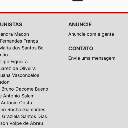
UNISTAS
ANUNCIE
sandra Macon
Anuncie com a gente
 Fernandes França
Maria dos Santos Bei
CONTATO
mão
Envie uma mensagem
elipe Figueira
uarez de Oliveira
Luana Vasconcelos
adon
 Bruno Dacome Bueno
e Antonio Salem
 Antônio Costa
ano Rocha Guimarães
a Graziela Santos Dias
lson Volpe de Abreu