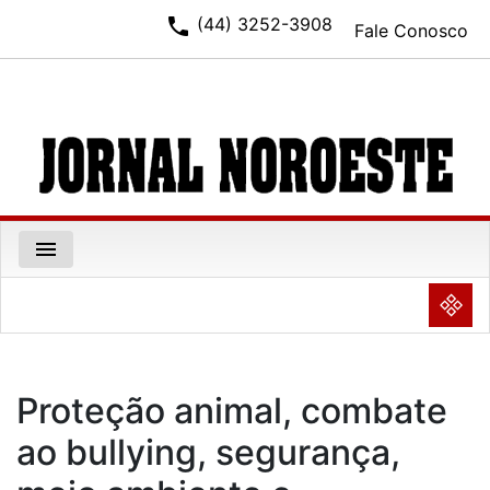
phone
(44) 3252-3908
Fale Conosco
menu
NULL
Proteção animal, combate
ao bullying, segurança,