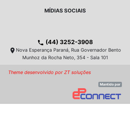
MÍDIAS SOCIAIS
(44) 3252-3908
phone
location_on
Nova Esperança Paraná, Rua Governador Bento
Munhoz da Rocha Neto, 354 - Sala 101
Theme desenvolvido por ZT soluções
Mantido por