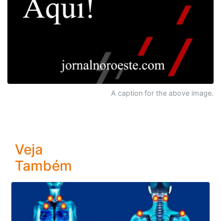
A caption for the above image.
Veja
Também