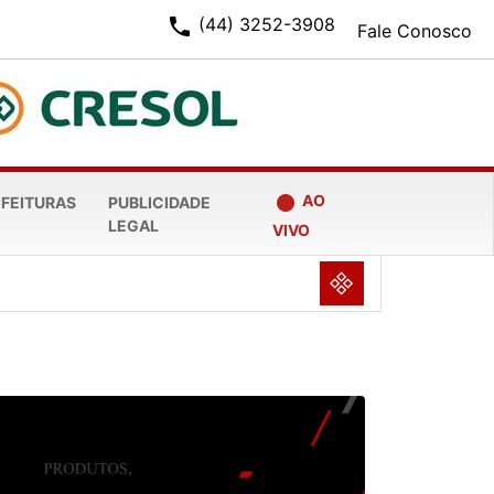
phone
(44) 3252-3908
Fale Conosco
fiber_manual_record
AO
EFEITURAS
PUBLICIDADE
LEGAL
VIVO
NULL