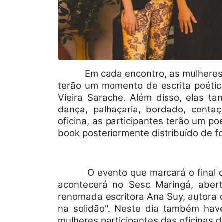
Em cada encontro, as mulheres i
terão um momento de escrita poétic
Vieira Sarache. Além disso, elas t
dança, palhaçaria, bordado, contaç
oficina, as participantes terão um 
book posteriormente distribuído de fo
O evento que marcará o final 
acontecerá no Sesc Maringá, abert
renomada escritora Ana Suy, autora d
na solidão". Neste dia também hav
mulheres participantes das oficinas d