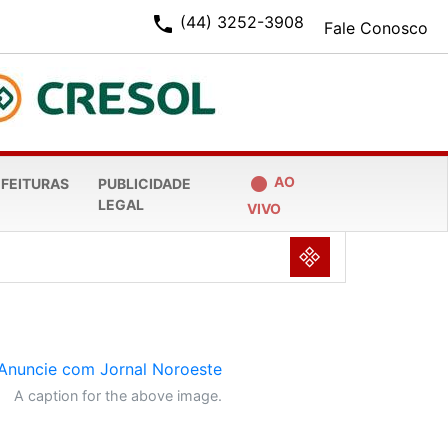
phone
(44) 3252-3908
Fale Conosco
fiber_manual_record
AO
EFEITURAS
PUBLICIDADE
LEGAL
VIVO
NULL
A caption for the above image.