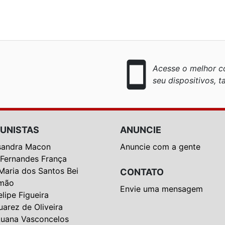
smartphone
Acesse o melhor co
seu dispositivos, ta
UNISTAS
ANUNCIE
sandra Macon
Anuncie com a gente
 Fernandes França
Maria dos Santos Bei
CONTATO
mão
Envie uma mensagem
elipe Figueira
uarez de Oliveira
Luana Vasconcelos