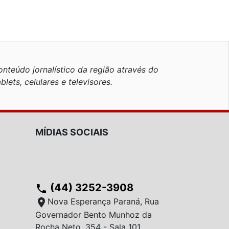
nteúdo jornalístico da região através do
blets, celulares e televisores.
MÍDIAS SOCIAIS
(44) 3252-3908
phone
location_on
Nova Esperança Paraná, Rua
Governador Bento Munhoz da
Rocha Neto, 354 - Sala 101