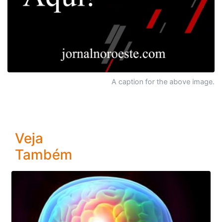
A caption for the above image.
Veja
Também