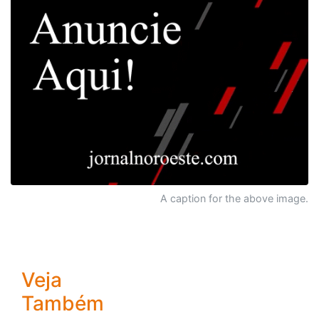
A caption for the above image.
Veja
Também