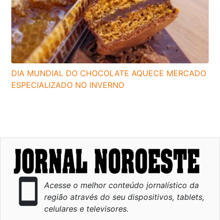
DIA MUNDIAL DO CHOCOLATE AQUECE MERCADO
ESPECIALIZADO NO INVERNO
smartphone
Acesse o melhor conteúdo jornalístico da
região através do seu dispositivos, tablets,
celulares e televisores.