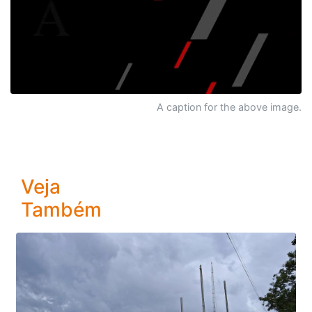
A caption for the above image.
Veja
Também