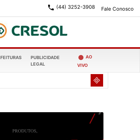
phone
(44) 3252-3908
Fale Conosco
fiber_manual_record
AO
EFEITURAS
PUBLICIDADE
LEGAL
VIVO
NULL