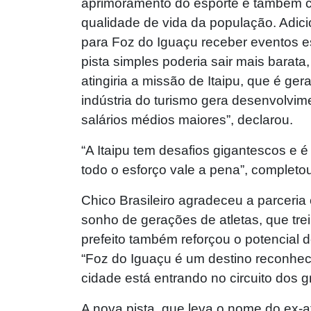
aprimoramento do esporte e também c
qualidade de vida da população. Adici
para Foz do Iguaçu receber eventos es
pista simples poderia sair mais barata
atingiria a missão de Itaipu, que é ge
indústria do turismo gera desenvolvim
salários médios maiores”, declarou.
“A Itaipu tem desafios gigantescos e
todo o esforço vale a pena”, completou 
Chico Brasileiro agradeceu a parceria
sonho de gerações de atletas, que tre
prefeito também reforçou o potencial 
“Foz do Iguaçu é um destino reconheci
cidade está entrando no circuito dos g
A nova pista, que leva o nome do ex-a