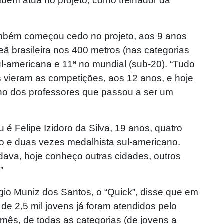
ambém atua no projeto, como treinador da
ambém começou cedo no projeto, aos 9 anos
eã brasileira nos 400 metros (nas categorias
l-americana e 11ª no mundial (sub-20). “Tudo
 vieram as competições, aos 12 anos, e hoje
nho dos professores que passou a ser um
u é Felipe Izidoro da Silva, 19 anos, quatro
plo e duas vezes medalhista sul-americano.
dava, hoje conheço outras cidades, outros
”
gio Muniz dos Santos, o “Quick”, disse que em
de 2,5 mil jovens já foram atendidos pelo
 mês, de todas as categorias (de jovens a