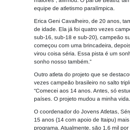
maiores”, afirmou. O pai de Beatriz t
equipe de atletismo paralímpica.
Erica Geni Cavalheiro, de 20 anos, t
de idade. Ela já foi quatro vezes camp
sub-16, sub-18 e sub-20), campeão su
começou com uma brincadeira, depois
virou coisa séria. Essa pista é um so
sonho nosso também.”
Outro atleta do projeto que se destaco
vezes campeão brasileiro no salto tri
“Comecei aos 14 anos. Antes, só estu
países. O projeto mudou a minha vida.
O coordenador do Jovens Atletas, Sér
15 anos (14 com apoio de Itaipu) mais 
programa. Atualmente, são 1,6 mil por