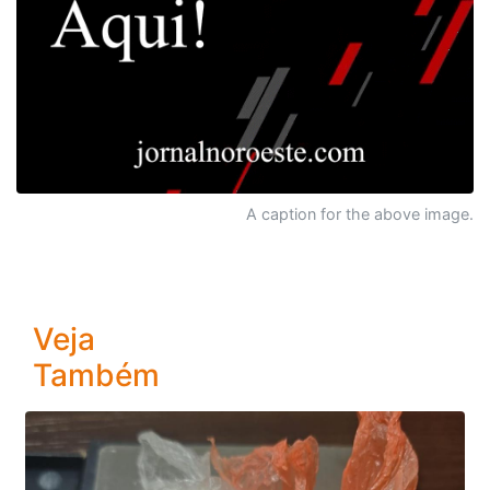
A caption for the above image.
Veja
Também