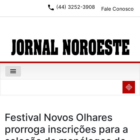
phone
(44) 3252-3908
Fale Conosco
menu
NULL
Festival Novos Olhares
prorroga inscrições para a