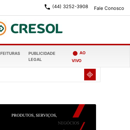
phone
(44) 3252-3908
Fale Conosco
fiber_manual_record
AO
EFEITURAS
PUBLICIDADE
LEGAL
VIVO
NULL