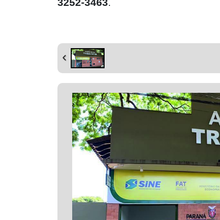
3252-3463
.