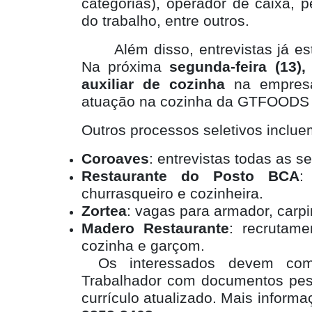
categorias), operador de caixa, 
do trabalho, entre outros.
Além disso, entrevistas já 
Na próxima
segunda-feira (13),
auxiliar de cozinha
na empresa
atuação na cozinha da GTFOODS
Outros processos seletivos inclue
Coroaves
: entrevistas todas as s
Restaurante do Posto BCA
:
churrasqueiro e cozinheira.
Zortea
: vagas para armador, carpi
Madero Restaurante
: recrutame
cozinha e garçom.
Os interessados devem com
Trabalhador com documentos pess
currículo atualizado. Mais inform