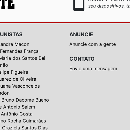
smartphone
seu dispositivos, ta
UNISTAS
ANUNCIE
sandra Macon
Anuncie com a gente
 Fernandes França
Maria dos Santos Bei
CONTATO
mão
Envie uma mensagem
elipe Figueira
uarez de Oliveira
Luana Vasconcelos
adon
 Bruno Dacome Bueno
e Antonio Salem
 Antônio Costa
ano Rocha Guimarães
a Graziela Santos Dias