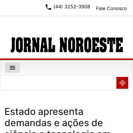
phone
(44) 3252-3908
Fale Conosco
menu
NULL
Estado apresenta
demandas e ações de