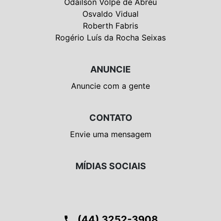
Odailson Volpe de Abreu
Osvaldo Vidual
Roberth Fabris
Rogério Luís da Rocha Seixas
ANUNCIE
Anuncie com a gente
CONTATO
Envie uma mensagem
MÍDIAS SOCIAIS
(44) 3252-3908
phone