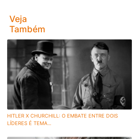
Veja
Também
HITLER X CHURCHILL: O EMBATE ENTRE DOIS
LÍDERES É TEMA...