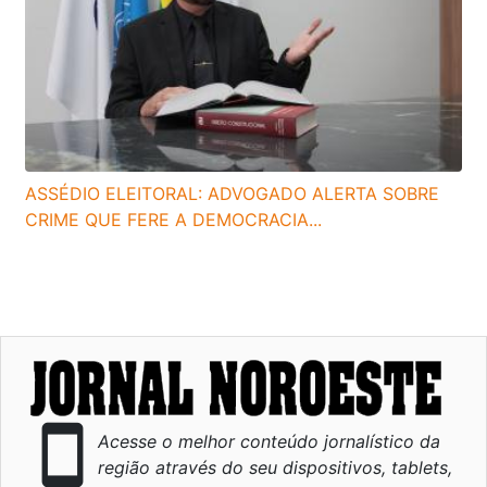
ASSÉDIO ELEITORAL: ADVOGADO ALERTA SOBRE
CRIME QUE FERE A DEMOCRACIA...
smartphone
Acesse o melhor conteúdo jornalístico da
região através do seu dispositivos, tablets,