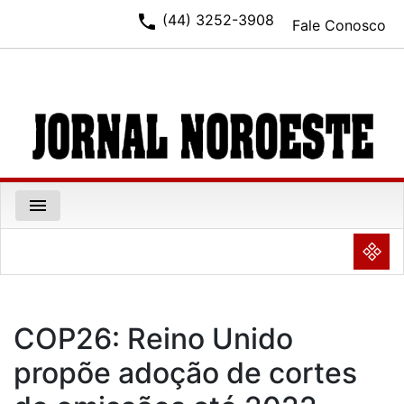
phone
(44) 3252-3908
Fale Conosco
menu
NULL
COP26: Reino Unido
propõe adoção de cortes