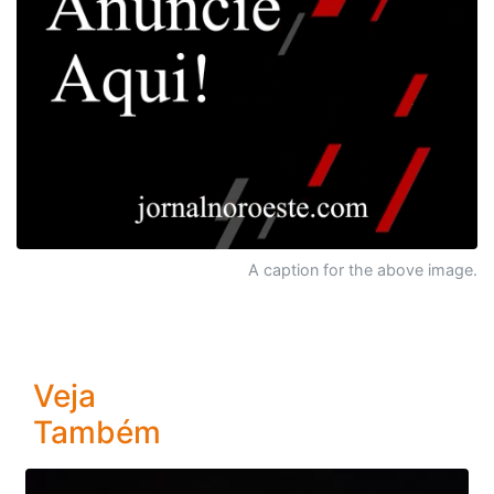
A caption for the above image.
Veja
Também