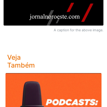
A caption for the above image.
Veja
Também