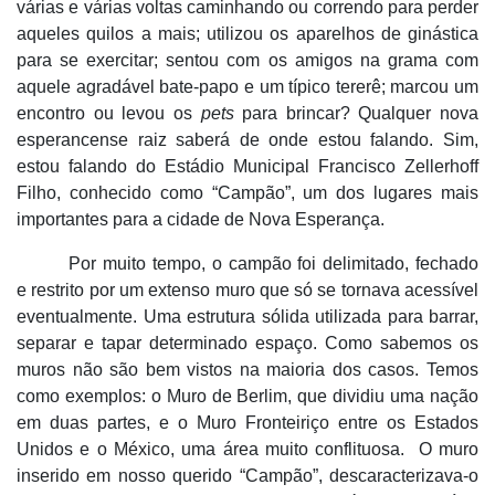
várias e várias voltas caminhando ou correndo para perder
aqueles quilos a mais; utilizou os aparelhos de ginástica
para se exercitar; sentou com os amigos na grama com
aquele agradável bate-papo e um típico tererê; marcou um
encontro ou levou os
pets
para brincar? Qualquer nova
esperancense raiz saberá de onde estou falando. Sim,
estou falando do Estádio Municipal Francisco Zellerhoff
Filho, conhecido como “Campão”, um dos lugares mais
importantes para a cidade de Nova Esperança.
Por muito tempo, o
campão foi delimitado, fechado
e restrito por um extenso muro que só se tornava acessível
eventualmente. Uma estrutura sólida utilizada para barrar,
separar e tapar determinado espaço. Como sabemos os
muros não são bem vistos na maioria dos casos. Temos
como exemplos: o Muro de Berlim, que dividiu uma nação
em duas partes, e o Muro Fronteiriço entre os Estados
Unidos e o México, uma área muito conflituosa. O muro
inserido em nosso querido “Campão”, descaracterizava-o