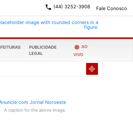
phone
(44) 3252-3908
Fale Conosco
fiber_manual_record
AO
EFEITURAS
PUBLICIDADE
LEGAL
VIVO
NULL
A caption for the above image.