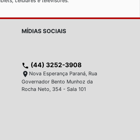
blets, celulares e televisores.
MÍDIAS SOCIAIS
(44) 3252-3908
phone
location_on
Nova Esperança Paraná, Rua
Governador Bento Munhoz da
Rocha Neto, 354 - Sala 101