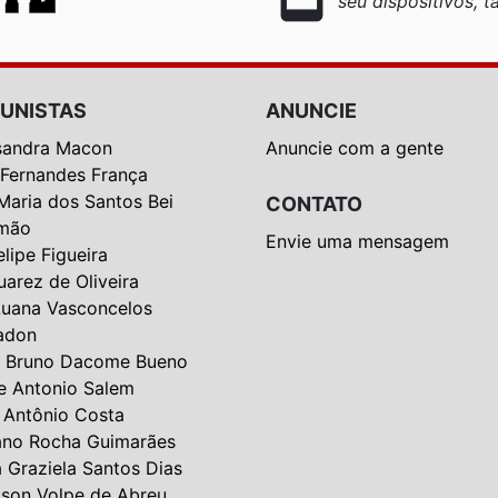
seu dispositivos, ta
UNISTAS
ANUNCIE
sandra Macon
Anuncie com a gente
 Fernandes França
Maria dos Santos Bei
CONTATO
mão
Envie uma mensagem
elipe Figueira
uarez de Oliveira
Luana Vasconcelos
adon
 Bruno Dacome Bueno
e Antonio Salem
 Antônio Costa
ano Rocha Guimarães
a Graziela Santos Dias
lson Volpe de Abreu