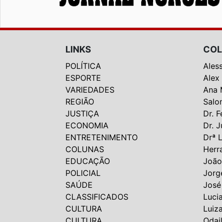
LINKS
COL
POLÍTICA
Ales
ESPORTE
Alex
VARIEDADES
Ana 
REGIÃO
Salo
JUSTIÇA
Dr. F
ECONOMIA
Dr. J
ENTRETENIMENTO
Drª 
COLUNAS
Herr
EDUCAÇÃO
João
POLICIAL
Jorg
SAÚDE
José
CLASSIFICADOS
Luci
CULTURA
Luiz
CULTURA
Odai