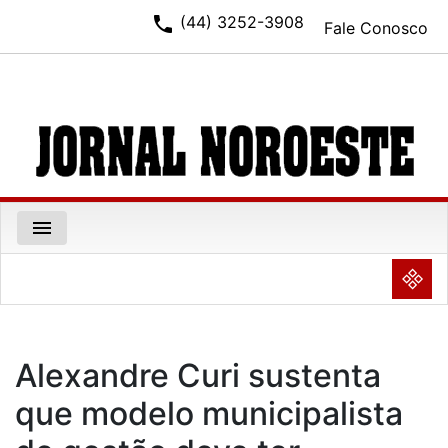
phone
(44) 3252-3908
Fale Conosco
menu
NULL
Alexandre Curi sustenta
que modelo municipalista