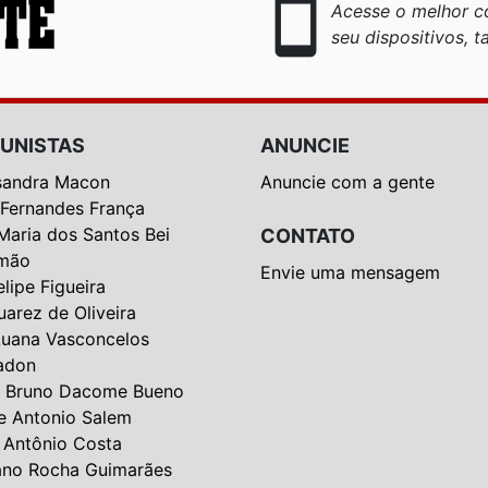
smartphone
Acesse o melhor co
seu dispositivos, ta
UNISTAS
ANUNCIE
sandra Macon
Anuncie com a gente
 Fernandes França
Maria dos Santos Bei
CONTATO
mão
Envie uma mensagem
elipe Figueira
uarez de Oliveira
Luana Vasconcelos
adon
 Bruno Dacome Bueno
e Antonio Salem
 Antônio Costa
ano Rocha Guimarães