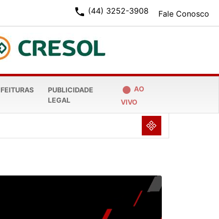
phone
(44) 3252-3908
Fale Conosco
fiber_manual_record
AO
EFEITURAS
PUBLICIDADE
LEGAL
VIVO
NULL