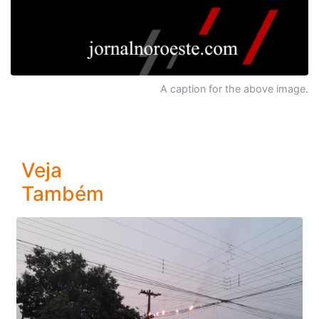
A caption for the above image.
Veja
Também