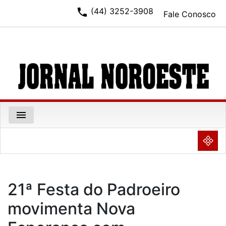
phone
(44) 3252-3908
Fale Conosco
menu
NULL
21ª Festa do Padroeiro
movimenta Nova