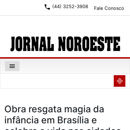
phone
(44) 3252-3908
Fale Conosco
menu
NULL
Obra resgata magia da
infância em Brasília e