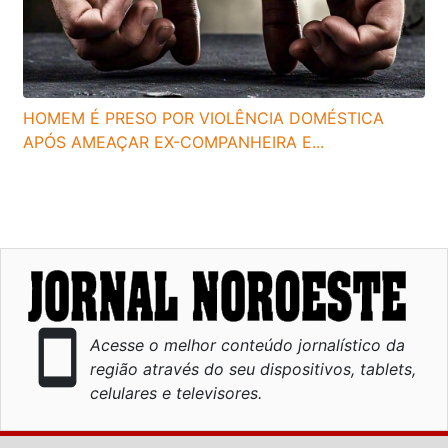
HOMEM É PRESO POR VIOLÊNCIA DOMÉSTICA
APÓS AMEAÇAR EX-COMPANHEIRA E...
smartphone
Acesse o melhor conteúdo jornalístico da
região através do seu dispositivos, tablets,
celulares e televisores.