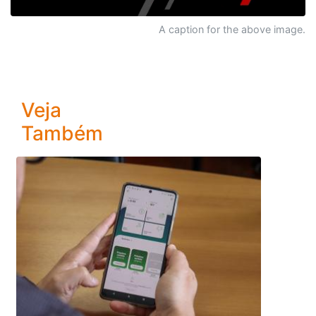
A caption for the above image.
Veja
Também