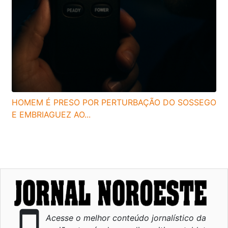
HOMEM É PRESO POR PERTURBAÇÃO DO SOSSEGO
E EMBRIAGUEZ AO...
smartphone
Acesse o melhor conteúdo jornalístico da