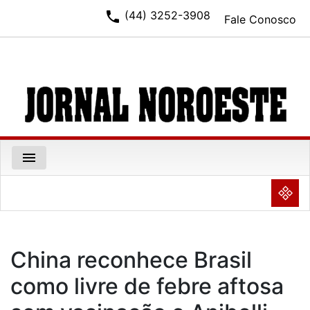
phone
(44) 3252-3908
Fale Conosco
menu
NULL
China reconhece Brasil
como livre de febre aftosa