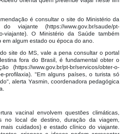
ibeiro orienta quem pretende viajar neste fim
omendação é consultar o site do Ministério da
viajante (https://www.gov.br/saude/pt-
-do-viajante). O Ministério da Saúde também
o em algum estado ou época do ano.
do site do MS, vale a pena consultar o portal
stina fora do Brasil, é fundamental obter o
o (https://www.gov.br/pt-br/servicos/obter-o-
-e-profilaxia). "Em alguns países, o turista só
cado", alerta Yasmin, coordenadora pedagógica
a.
rtura vacinal envolvem questões climáticas,
s no local de destino, duração da viagem,
mais cuidados) e estado clínico do viajante.