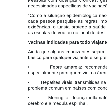
Pessoas com doenças crônicas, gest
necessidades específicas de vacinaç
"Como a situação epidemiológica não
cada pessoa pesquise as regras impo
exigências, o turista protege a saúd
as escalas do voo ou no local de destin
Vacinas indicadas para todo viajant
Ainda que alguns imunizantes sejam 
básico para qualquer viajante é se pr
•
Febre amarela: recomendad
especialmente para quem viaja a área
•
Hepatites virais: transmitidas 
problema comum em países com condiç
•
Meningite: doença inflamat
cérebro e a medula espinhal.