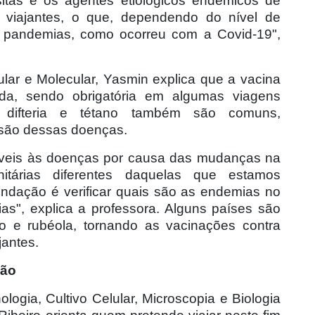
sitas e os agentes etiológicos endêmicos de
 viajantes, o que, dependendo do nível de
s pandemias, como ocorreu com a Covid-19",
lar e Molecular, Yasmin explica que a vacina
ada, sendo obrigatória em algumas viagens
ra difteria e tétano também são comuns,
ssão dessas doenças.
íveis às doenças por causa das mudanças na
itárias diferentes daquelas que estamos
endação é verificar quais são as endemias no
ias", explica a professora. Alguns países são
po e rubéola, tornando as vacinações contra
jantes.
ção
ogia, Cultivo Celular, Microscopia e Biologia