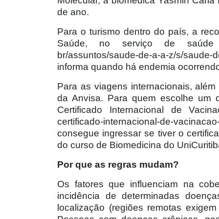
Molecular, a biomédica Yasmin Carla R
de ano.
Para o turismo dentro do país, a rec
Saúde, no serviço de saúde do 
br/assuntos/saude-de-a-a-z/s/saude
informa quando há endemia ocorrend
Para as viagens internacionais, além 
da Anvisa. Para quem escolhe um de
Certificado Internacional de Vacinaçã
certificado-internacional-de-vacinacao
consegue ingressar se tiver o certifi
do curso de Biomedicina do UniCuritib
Por que as regras mudam?
Os fatores que influenciam na cobe
incidência de determinadas doença
localização (regiões remotas exigem 