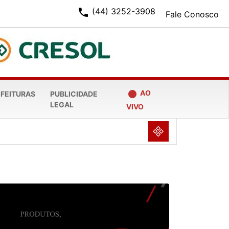
phone
(44) 3252-3908
Fale Conosco
fiber_manual_record
AO
EFEITURAS
PUBLICIDADE
LEGAL
VIVO
NULL