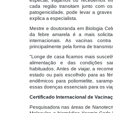
especial, viajamos ou recebemos vi
cada região transitam junto com os
patogenicidade, pode levar a grave
explica a especialista.
Mestre e doutoranda em Biologia Celu
da febre amarela é a mais solicit
internacionais. As vacinas cont
principalmente pela forma de transmi
"Longe de casa ficamos mais suscet
alimentação e das condições san
habituados. Antes de viajar, a recom
estado ou país escolhido para as fér
endêmicos para poliomielite, saram
essas doenças essenciais para os via
Certificado Internacional de Vacina
Pesquisadora nas áreas de Nanotecnol