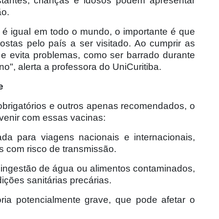
antes, crianças e idosos podem apresentar
ão.
 é igual em todo o mundo, o importante é que
stas pelo país a ser visitado. Ao cumprir as
e e evita problemas, como ser barrado durante
o", alerta a professora do UniCuritiba.
e
obrigatórios e outros apenas recomendados, o
evenir com essas vacinas:
a para viagens nacionais e internacionais,
s com risco de transmissão.
na ingestão de água ou alimentos contaminados,
ões sanitárias precárias.
ória potencialmente grave, que pode afetar o