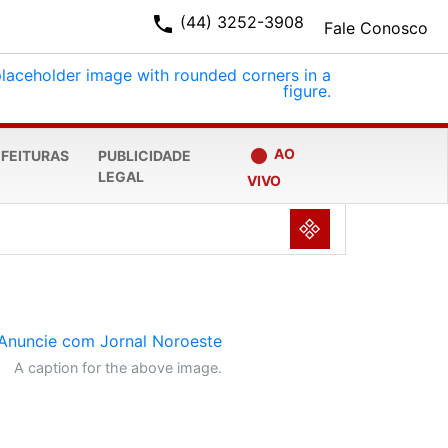
phone
(44) 3252-3908
Fale Conosco
fiber_manual_record
AO
EFEITURAS
PUBLICIDADE
LEGAL
VIVO
NULL
A caption for the above image.