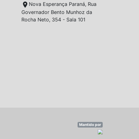
location_on
Nova Esperança Paraná, Rua
Governador Bento Munhoz da
Rocha Neto, 354 - Sala 101
Mantido por