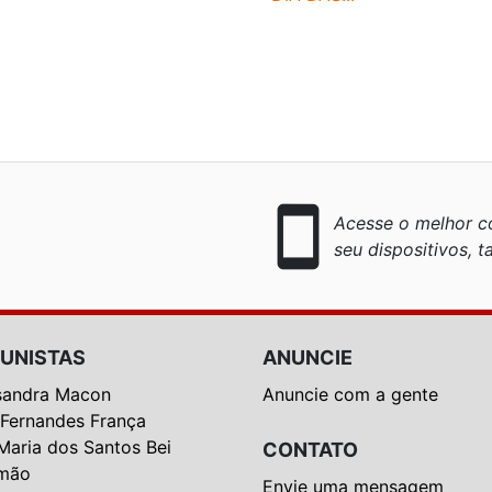
smartphone
Acesse o melhor co
seu dispositivos, ta
UNISTAS
ANUNCIE
sandra Macon
Anuncie com a gente
 Fernandes França
Maria dos Santos Bei
CONTATO
mão
Envie uma mensagem