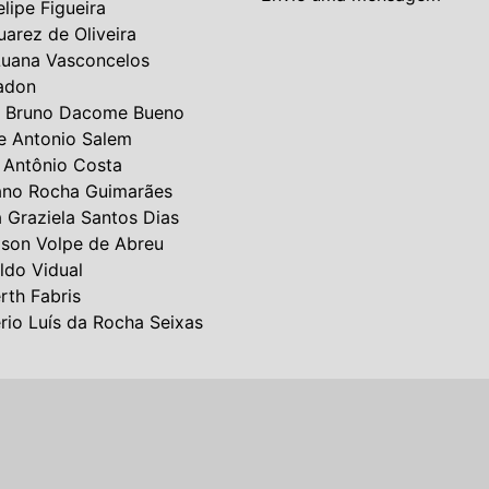
elipe Figueira
uarez de Oliveira
Luana Vasconcelos
adon
 Bruno Dacome Bueno
e Antonio Salem
 Antônio Costa
ano Rocha Guimarães
a Graziela Santos Dias
lson Volpe de Abreu
ldo Vidual
rth Fabris
rio Luís da Rocha Seixas