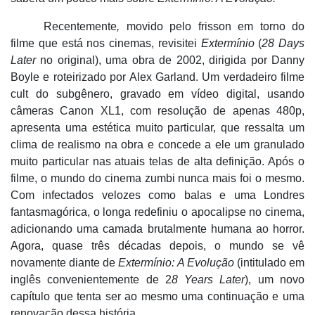
Recente
mente
,
movido pelo frisson em torno do
filme que está nos cinemas,
revisitei
Extermínio
(
28 Days
Later
no original), uma obra de 2002, dirigida por Danny
Boyle e roteirizado por Alex Garland. Um verdadeiro filme
cult do subgênero, gravado em ví
deo digital, usando
c
âmeras Canon XL1, com resolução de apenas 480p,
apresenta uma estética muito particular, que ressalta um
clima de realismo na obra e concede a ele um granulado
muito particular nas atuais telas de alta definiçã
o. Ap
ós o
filme, o mundo do cinema zumbi nunca mais foi o mesmo.
Com infectados velozes como balas e uma Londres
fantasmagórica, o longa redefiniu o apocalipse no cinema,
adicionando uma camada brutalmente humana ao horror.
Agora, quase trê
s d
écadas depois, o mundo se vê
novamente diante de
Extermí
nio: A Evolu
ção
(intitulado em
inglê
s convenientemente de 2
8 Years Later
), um novo
capítulo que tenta ser ao mesmo uma continuação e uma
renovação dessa história.