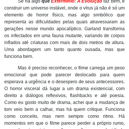
Se há
algo
que
Extermí
nio: A Evolu
ção
faz bem, é
construir um universo instável, onde o vírus já não é só um
elemento de horror físico, mas algo simbólico que
representa as dificuldades pelas quais atravessaram as
gerações nesse mundo apocalíptico. Garland transforma
os infectados em uma fauna mutante, variando de corpos
inflados até criaturas com mais de dois metros de altura.
Uma abordagem um tanto quanto ousada, mas que
funciona bem.
Mas é preciso reconhecer, o filme carrega um peso
emocional que pode parecer deslocado para quem
esperava a urgência e o desespero de seus antecessores.
O horror visceral dá lugar a um drama existencial, com
direito a diálogos reflexivos, flashbacks e até
poesia.
Com
o eu gosto muito de drama, achei que a mudança de
tom veio bem a calhar, mas há
quem critique. Funciona
como conceito, mas nem sempre como ritmo. H
á
momentos em que o filme parece perder a próprio rumo,