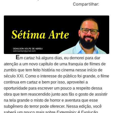
Compartilhar:
E
m cartaz há alguns dias, eu demorei para dar
atenção a um novo capítulo de uma franquia de filmes de
zumbis que tem feito história no cinema nesse início de
século XXI. Como o interesse do público foi grande, o filme
continua em cartaz e bem por isso, aproveitei a
oportunidade para escrever um pouco a respeito dessa
obra que tem reascendido junto aos fãs o gosto de assistir
na tela grande o misto de horror e aventura que esse
subgênero do terror pode oferecer. Nessa ediçã
o, voc
ê
saber
á um pouco mais sobre
Extermí
nio: A Evolu
çã
o.