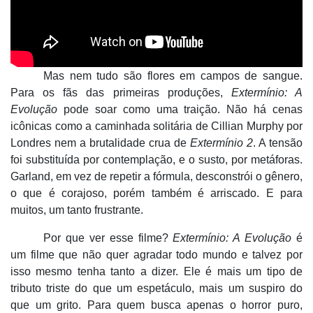
Mas nem tudo são flores em campos de sangue.
Para os fãs das primeiras produções,
Extermí
nio: A
Evolu
ção
pode soar como uma traiçã
o. N
ão há cenas
icônicas como a caminhada solitária de Cillian Murphy por
Londres nem a brutalidade crua de
Extermí
nio 2
. A tens
ão
foi substituída por contemplação, e o susto, por metáforas.
Garland, em vez de repetir a fórmula, desconstrói o gênero,
o que é
corajoso, porém
também é arriscado. E para
muitos, um tanto frustrante.
Por que ver esse filme?
Extermí
nio: A Evolu
ção
é
um filme que não quer agradar todo mundo e talvez por
isso mesmo tenha tanto a dizer. Ele é mais um tipo de
tributo triste do que um espetáculo, mais um suspiro do
que um grito. Para quem busca apenas o horror puro,