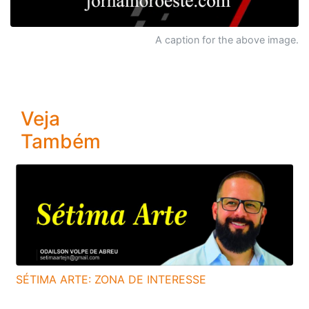
A caption for the above image.
Veja
Também
SÉTIMA ARTE: ZONA DE INTERESSE