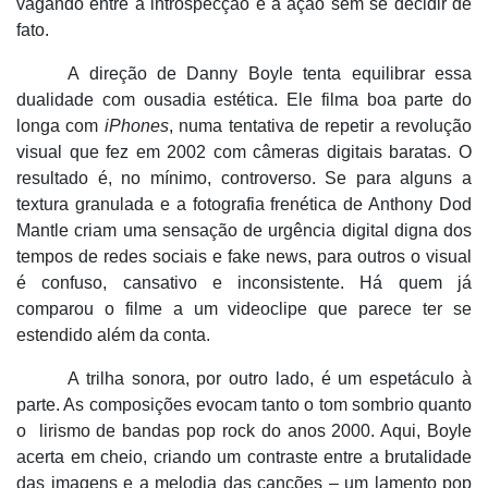
vagando entre a introspecção e a ação sem se decidir de
fato.
A direção de Danny Boyle tenta equilibrar essa
dualidade com ousadia estética. Ele filma boa parte do
longa com
iPhones
, numa tentativa de repetir a revolução
visual que fez em 2002 com câmeras digitais baratas. O
resultado é, no mínimo, controverso. Se para alguns a
textura granulada e a fotografia frenética de Anthony Dod
Mantle criam uma sensação de urgência digital digna dos
tempos de redes sociais e fake news, para outros o visual
é
confuso, cansativo e inconsistente. Há quem já
comparou o filme a
um videoclipe que parece ter se
estendido além da conta.
A trilha sonora, por outro lado, é um espetáculo à
parte. As composições evocam tanto o tom sombrio quanto
o
lirismo de bandas pop rock do anos 2000. Aqui, Boyle
acerta em cheio, criando um contraste entre a brutalidade
das imagens e a melodia das canções – um lamento pop