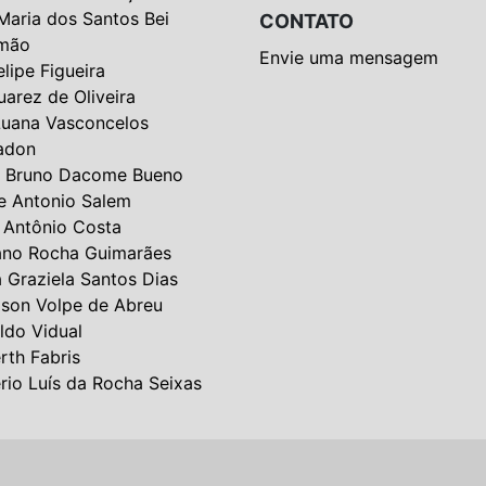
Maria dos Santos Bei
CONTATO
mão
Envie uma mensagem
elipe Figueira
uarez de Oliveira
Luana Vasconcelos
adon
 Bruno Dacome Bueno
e Antonio Salem
 Antônio Costa
ano Rocha Guimarães
a Graziela Santos Dias
lson Volpe de Abreu
ldo Vidual
rth Fabris
rio Luís da Rocha Seixas