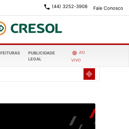
phone
(44) 3252-3908
Fale Conosco
fiber_manual_record
AO
EFEITURAS
PUBLICIDADE
LEGAL
VIVO
NULL