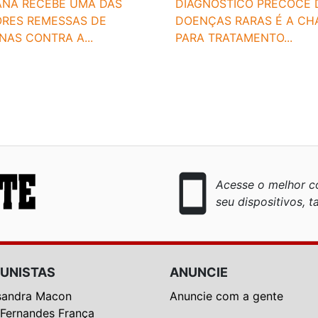
ANÁ RECEBE UMA DAS
DIAGNÓSTICO PRECOCE 
ORES REMESSAS DE
DOENÇAS RARAS É A CH
NAS CONTRA A...
PARA TRATAMENTO...
smartphone
Acesse o melhor co
seu dispositivos, ta
UNISTAS
ANUNCIE
sandra Macon
Anuncie com a gente
 Fernandes França